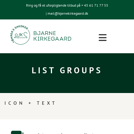
Ring og få et uforpligtende tilbud på + 45
61 71 77 55
| mail@bjarnekirkegaard.dk
LIST GROUPS
ICON + TEXT